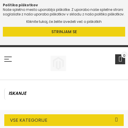
Politika piškotkov
Naše spletno mesto uporablja piškotke. Z uporabo naše spletne strani
O
soglašate z našo uporabo piškotkov v skladu z našo politiko piškotkov.
Kliknite tukaj, če želite izvedeti več o piškotkih
O
STRINJAM SE
Preskoči
na
vsebino
0
VSE KATEGORIJE