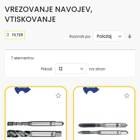
VREZOVANJE NAVOJEV,
VTISKOVANJE
FILTER
Nas
Razvrsti po
sme
nar
7
elementov
Prikaži
na stran