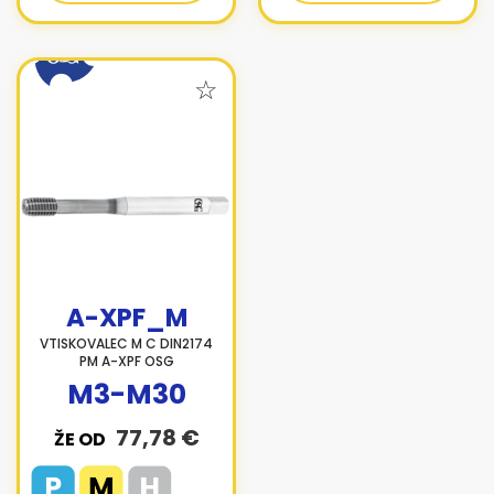
A-XPF_M
VTISKOVALEC M C DIN2174
PM A-XPF OSG
M3-M30
77,78 €
ŽE OD