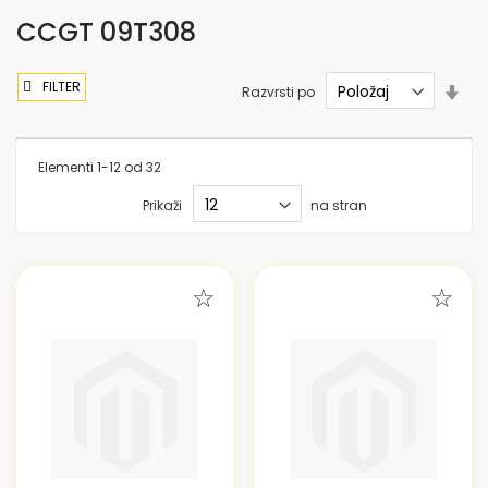
CCGT 09T308
FILTER
Nas
Razvrsti po
sme
nar
Elementi
1
-
12
od
32
Prikaži
na stran