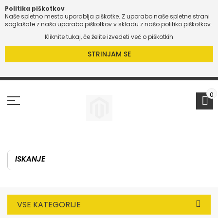
Politika piškotkov
Naše spletno mesto uporablja piškotke. Z uporabo naše spletne strani
soglašate z našo uporabo piškotkov v skladu z našo politiko piškotkov.
Kliknite tukaj, če želite izvedeti več o piškotkih
STRINJAM SE
Preskoči
na
vsebino
0
VSE KATEGORIJE