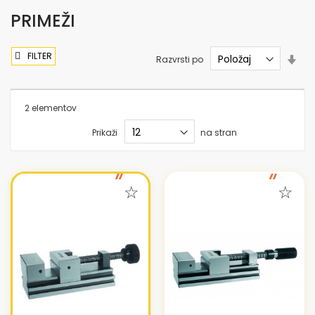
PRIMEŽI
FILTER
Nas
Razvrsti po
sme
nar
2
elementov
Prikaži
na stran