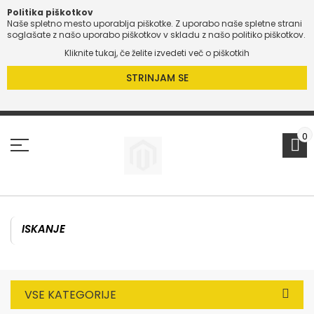
Politika piškotkov
Naše spletno mesto uporablja piškotke. Z uporabo naše spletne strani
O
soglašate z našo uporabo piškotkov v skladu z našo politiko piškotkov.
Kliknite tukaj, če želite izvedeti več o piškotkih
O
STRINJAM SE
Preskoči
na
vsebino
0
VSE KATEGORIJE