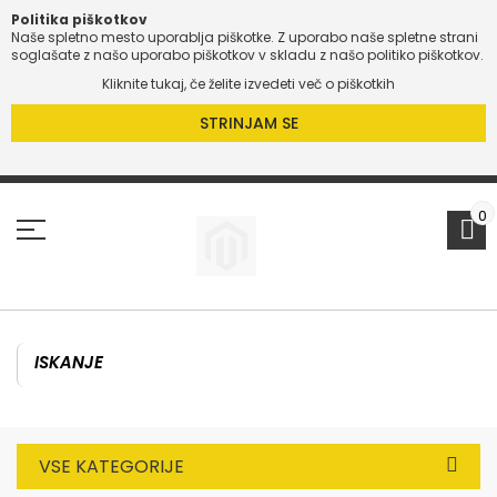
Politika piškotkov
Naše spletno mesto uporablja piškotke. Z uporabo naše spletne strani
soglašate z našo uporabo piškotkov v skladu z našo politiko piškotkov.
Kliknite tukaj, če želite izvedeti več o piškotkih
STRINJAM SE
Preskoči
na
vsebino
0
VSE KATEGORIJE