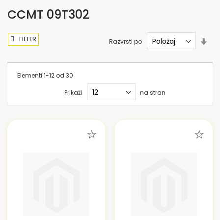
CCMT 09T302
FILTER
Nas
Razvrsti po
sme
nar
Elementi
1
-
12
od
30
Prikaži
na stran