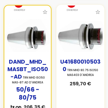
DAND_MHD_
U41680010503
MASBT_ISO50
0
TRN MHD 80.75 ISO50
-AD
MAS403 D'ANDREA
TRN MHD ISO50
MAS-BT AD D'ANDREA
259,70 €
50/66 -
80/75
206,35 €
ŽE OD