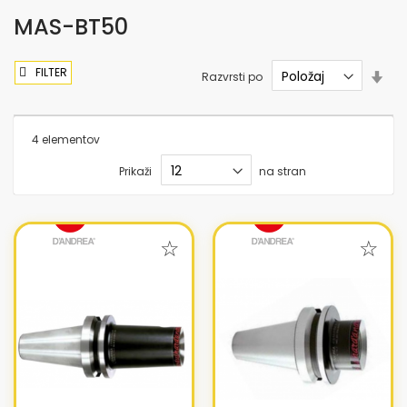
MAS-BT50
FILTER
Nas
Razvrsti po
sme
nar
4
elementov
Prikaži
na stran