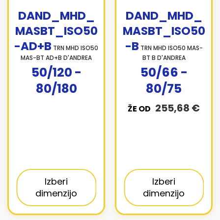
DAND_MHD_
DAND_MHD_
MASBT_ISO50
MASBT_ISO50
-AD+B
-B
TRN MHD ISO50
TRN MHD ISO50 MAS-
MAS-BT AD+B D'ANDREA
BT B D'ANDREA
50/120 -
50/66 -
80/180
80/75
255,68 €
ŽE OD
Izberi
Izberi
dimenzijo
dimenzijo