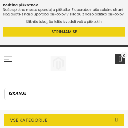
Politika piškotkov
Naše spletno mesto uporablja piškotke. Z uporabo naše spletne strani
soglašate z našo uporabo piškotkov v skladu z našo politiko piškotkov.
Kliknite tukaj, če želite izvedeti več o piškotkih
STRINJAM SE
Preskoči
na
vsebino
0
VSE KATEGORIJE