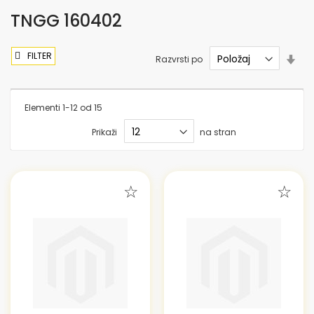
TNGG 160402
FILTER
Nas
Razvrsti po
sme
nar
Elementi
1
-
12
od
15
Prikaži
na stran