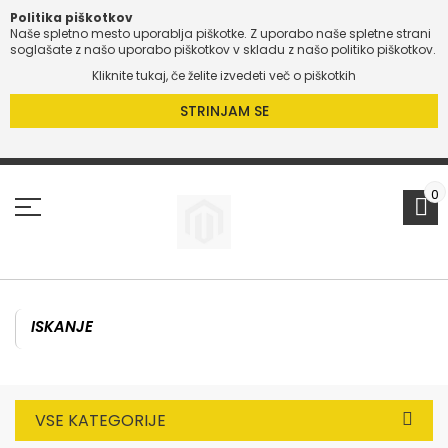
Politika piškotkov
Naše spletno mesto uporablja piškotke. Z uporabo naše spletne strani
soglašate z našo uporabo piškotkov v skladu z našo politiko piškotkov.
Kliknite tukaj, če želite izvedeti več o piškotkih
STRINJAM SE
Preskoči
na
vsebino
0
VSE KATEGORIJE