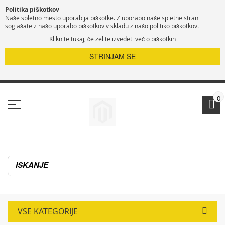
Politika piškotkov
Naše spletno mesto uporablja piškotke. Z uporabo naše spletne strani
soglašate z našo uporabo piškotkov v skladu z našo politiko piškotkov.
Kliknite tukaj, če želite izvedeti več o piškotkih
STRINJAM SE
Preskoči
na
vsebino
0
VSE KATEGORIJE