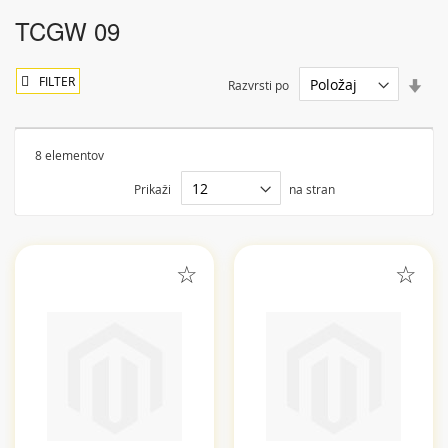
TCGW 09
FILTER
Nast
Razvrsti po
sme
nara
8
elementov
Prikaži
na stran