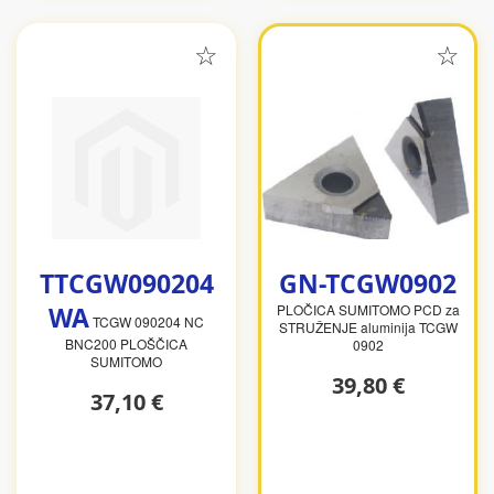
TTCGW090204
GN-TCGW0902
WA
PLOČICA SUMITOMO PCD za
TCGW 090204 NC
STRUŽENJE aluminija TCGW
BNC200 PLOŠČICA
0902
SUMITOMO
39,80 €
37,10 €