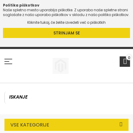
Politika piškotkov
Naše spletno mesto uporablja piškotke. Z uporabo naše spletne strani
O
soglašate z našo uporabo piškotkov v skladu z našo politiko piškotkov.
Kliknite tukaj, če želite izvedeti več o piškotkih
O
STRINJAM SE
Preskoči
na
vsebino
0
VSE KATEGORIJE