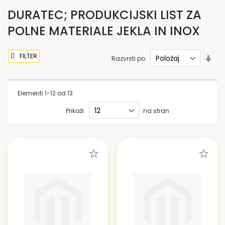
DURATEC; PRODUKCIJSKI LIST ZA
POLNE MATERIALE JEKLA IN INOX
FILTER
Nas
Razvrsti po
sme
nar
Elementi
1
-
12
od
13
Prikaži
na stran