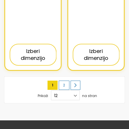
Izberi
Izberi
dimenzijo
dimenzijo
Stran
Trenutno
Stran
Stran
Naslednja
1
2
berete
Prikaži
na stran
stran