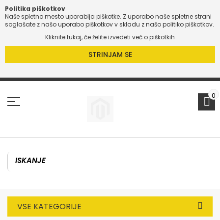
Politika piškotkov
Naše spletno mesto uporablja piškotke. Z uporabo naše spletne strani
soglašate z našo uporabo piškotkov v skladu z našo politiko piškotkov.
Kliknite tukaj, če želite izvedeti več o piškotkih
STRINJAM SE
Preskoči
na
vsebino
0
VSE KATEGORIJE