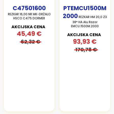
C47501600
PTEMCU1500M
REZKAR 16,00 NR MK-DRŽALO
2000
REZKAR HM 20,0 Z3
HSCO C475 DORMER
38° HA Alu Razor
AKCIJSKA CENA
EMCU.1500M.2000
45,49 €
AKCIJSKA CENA
93,93 €
62,32 €
170,78 €