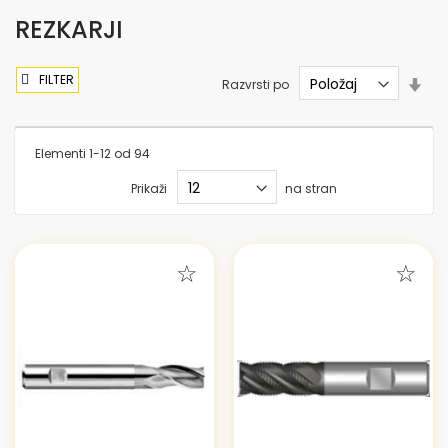
REZKARJI
FILTER
Nas
Razvrsti po
sme
nar
Elementi
1
-
12
od
94
Prikaži
na stran