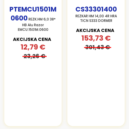
PTEMCU1501M
CS33301400
0600
REZKAR HM 14,00 4R HRA
REZK.HM 6,0 38°
TICN S333 DORMER
HB Alu Razor
EMCU.1501M.0600
AKCIJSKA CENA
153,73 €
AKCIJSKA CENA
12,79 €
301,43 €
23,26 €