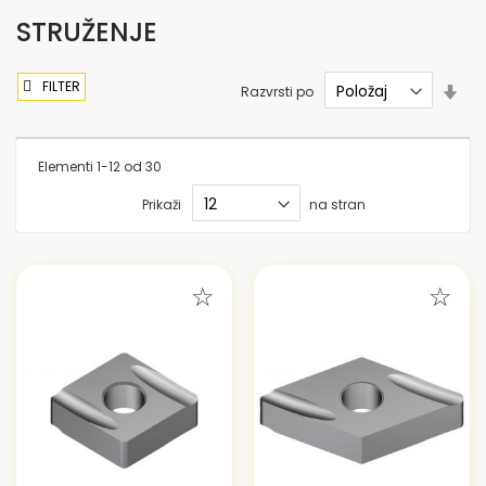
STRUŽENJE
FILTER
Nas
Razvrsti po
sme
nar
Elementi
1
-
12
od
30
Prikaži
na stran