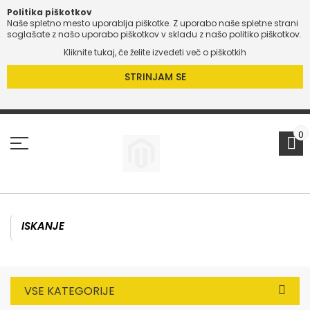
Politika piškotkov
Naše spletno mesto uporablja piškotke. Z uporabo naše spletne strani
soglašate z našo uporabo piškotkov v skladu z našo politiko piškotkov.
Kliknite tukaj, če želite izvedeti več o piškotkih
STRINJAM SE
Preskoči
na
vsebino
0
VSE KATEGORIJE