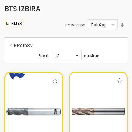
BTS IZBIRA
FILTER
Nas
Razvrsti po
sme
nar
4
elementov
Prikaži
na stran