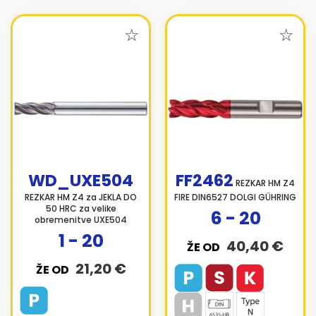
WD_UXE504
FF2462
REZKAR HM Z4
REZKAR HM Z4 za JEKLA DO
FIRE DIN6527 DOLGI GÜHRING
50 HRC za velike
6 - 20
obremenitve UXE504
1 - 20
40,40 €
ŽE OD
21,20 €
ŽE OD