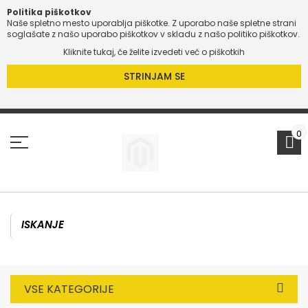
Politika piškotkov
Naše spletno mesto uporablja piškotke. Z uporabo naše spletne strani
soglašate z našo uporabo piškotkov v skladu z našo politiko piškotkov.
Kliknite tukaj, če želite izvedeti več o piškotkih
STRINJAM SE
Preskoči
na
vsebino
0
VSE KATEGORIJE