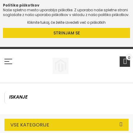
Politika piškotkov
Naše spletno mesto uporablja piškotke. Z uporabo naše spletne strani
soglašate z našo uporabo piškotkov v skladu z našo politiko piškotkov.
Kliknite tukaj, če želite izvedeti več o piškotkih
STRINJAM SE
Preskoči
na
vsebino
0
VSE KATEGORIJE