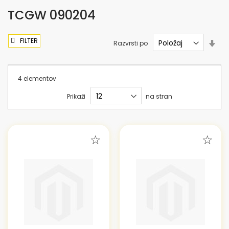
TCGW 090204
FILTER
Nas
Razvrsti po
sme
nar
4
elementov
Prikaži
na stran