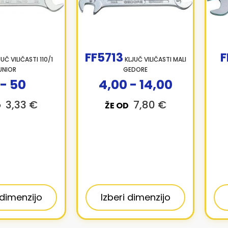
FF5713
F
UČ VILIČASTI 110/1
KLJUČ VILIČASTI MALI
UNIOR
GEDORE
 - 50
4,00 - 14,00
3,33 €
7,80 €
D
ŽE OD
 dimenzijo
Izberi dimenzijo