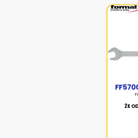
FF570
F
ŽE O