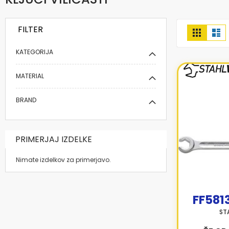
FILTER
Prikaži
Mreža
Se
kot
KATEGORIJA
MATERIAL
BRAND
PRIMERJAJ IZDELKE
Nimate izdelkov za primerjavo.
FF581
ST