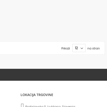
Prikaži
na stran
LOKACIJA TRGOVINE
Bratislavska 5, Ljubljana, Slovenija