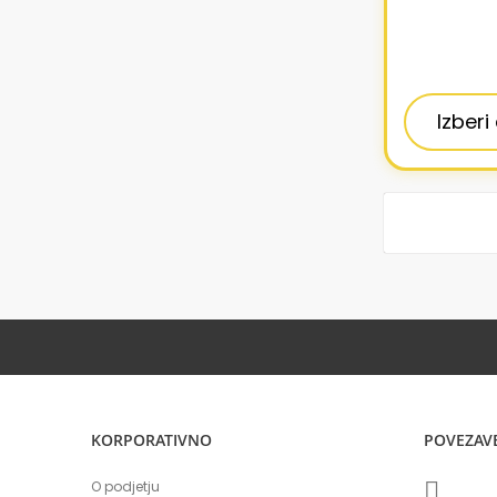
Izberi
KORPORATIVNO
POVEZAV
O podjetju