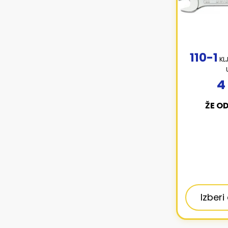
110-1
KLJ
4
ŽE O
Izberi