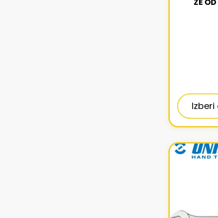
ŽE OD
Izberi