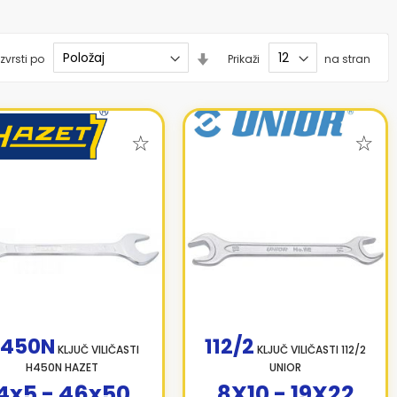
Nastavi
zvrsti po
Prikaži
na stran
smer
naraščanja
450N
112/2
KLJUČ VILIČASTI
KLJUČ VILIČASTI 112/2
H450N HAZET
UNIOR
4x5 - 46x50
8X10 - 19X22