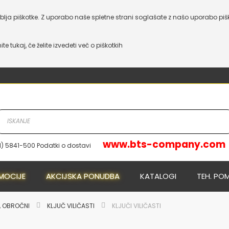
lja piškotke. Z uporabo naše spletne strani soglašate z našo uporabo piš
nite tukaj, če želite izvedeti več o piškotkih
www.bts-company.com
1) 5841-500 Podatki o dostavi
NOVO
NOVO
MOCIJE
AKCIJSKA PONUDBA
KATALOGI
TEH. PO
I, OBROČNI
KLJUČ VILIČASTI
KLJUČI VILIČASTI