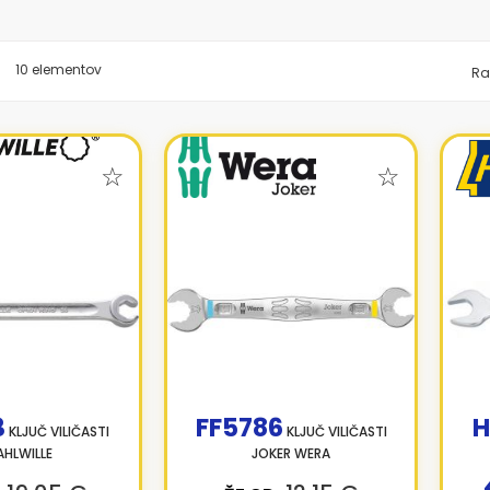
znam
10
elementov
Ra
3
FF5786
H
KLJUČ VILIČASTI
KLJUČ VILIČASTI
AHLWILLE
JOKER WERA