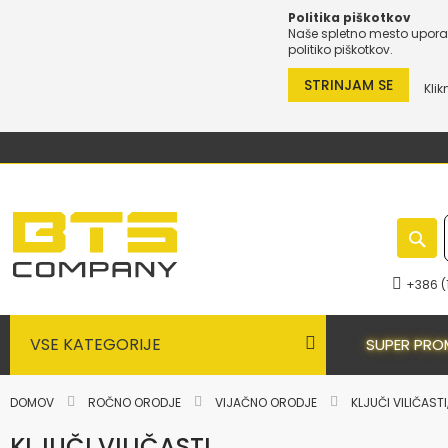
Politika piškotkov
Naše spletno mesto uporab
politiko piškotkov.
STRINJAM SE
Klik
Preskoči
na
vsebino
+386 (
VSE KATEGORIJE
SUPER PRO
DOMOV
ROČNO ORODJE
VIJAČNO ORODJE
KLJUČI VILIČAST
KLJUČI VILIČASTI