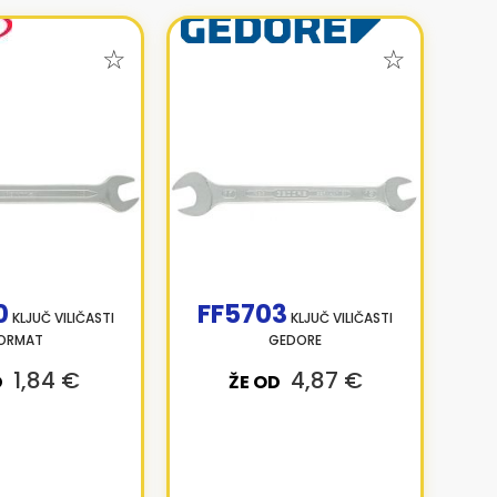
0
FF5703
KLJUČ VILIČASTI
KLJUČ VILIČASTI
ORMAT
GEDORE
1,84 €
4,87 €
D
ŽE OD