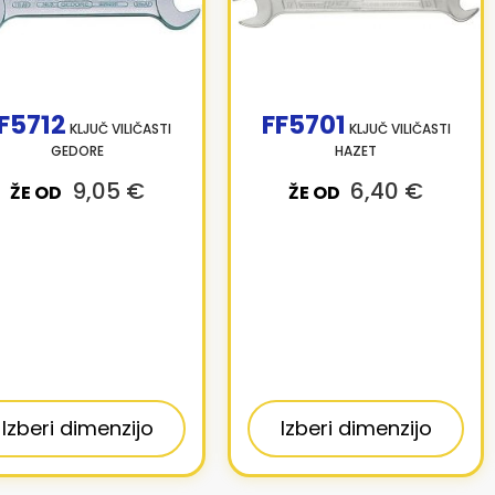
F5712
FF5701
KLJUČ VILIČASTI
KLJUČ VILIČASTI
GEDORE
HAZET
9,05 €
6,40 €
ŽE OD
ŽE OD
Izberi dimenzijo
Izberi dimenzijo