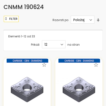
CNMM 190624
FILTER
Nas
Razvrsti po
sme
nar
Elementi
1
-
12
od
33
Prikaži
na stran