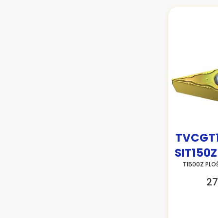
TVCGT
SIT150Z
T1500Z PLO
27