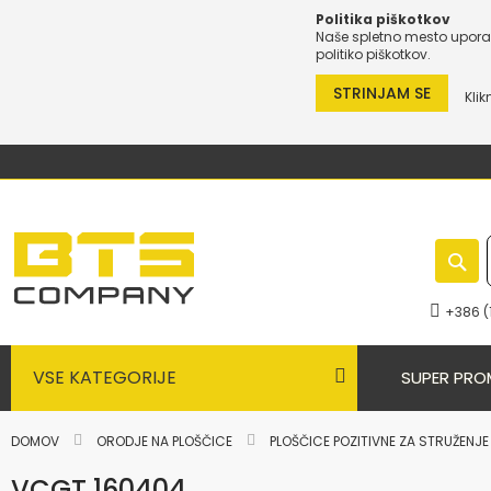
Politika piškotkov
Naše spletno mesto uporab
politiko piškotkov.
STRINJAM SE
Klik
Preskoči
na
vsebino
+386 (
VSE KATEGORIJE
SUPER PRO
DOMOV
ORODJE NA PLOŠČICE
PLOŠČICE POZITIVNE ZA STRUŽENJ
VCGT 160404