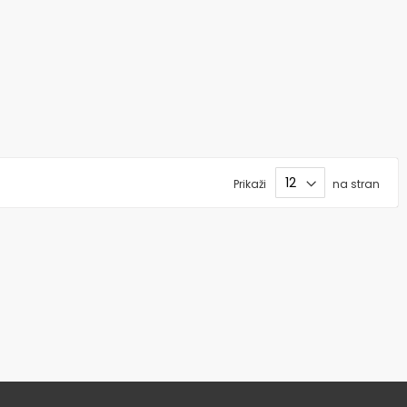
Prikaži
na stran