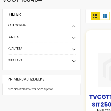
FILTER
Prikaži
Mreža
Se
kot
KATEGORIJA
LOMILEC
KVALITETA
OBDELAVA
PRIMERJAJ IZDELKE
Nimate izdelkov za primerjavo.
TVCGT
SIT25
MNSI T25