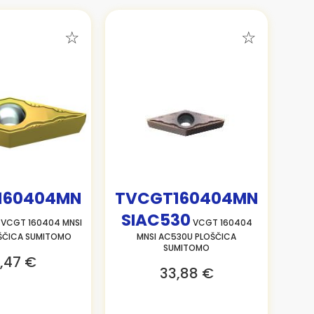
160404MN
TVCGT160404MN
SIAC530
VCGT 160404 MNSI
VCGT 160404
ŠČICA SUMITOMO
MNSI AC530U PLOŠČICA
SUMITOMO
,47 €
33,88 €