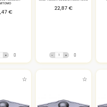
MITOMO
22,87 €
,47 €
+
-
+