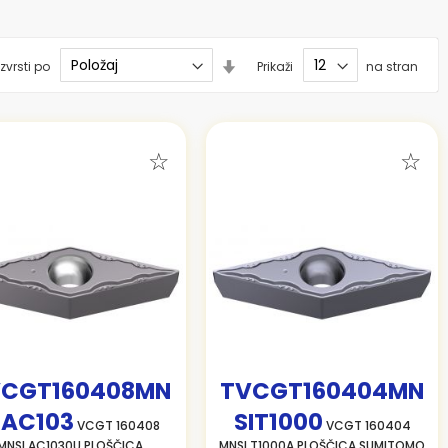
Nastavi
zvrsti po
Prikaži
na stran
smer
naraščanja
VCGT160408MN
TVCGT160404MN
IAC103
SIT1000
VCGT 160408
VCGT 160404
MNSI AC1030U PLOŠČICA
MNSI T1000A PLOŠČICA SUMITOMO