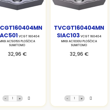
CGT160404MN
TVCGT160404MN
IAC501
SIAC103
VCGT 160404
VCGT 160404
MNSI AC5015S PLOŠČICA
MNSI AC1030U PLOŠČICA
SUMITOMO
SUMITOMO
32,96 €
32,96 €
-
+
-
+