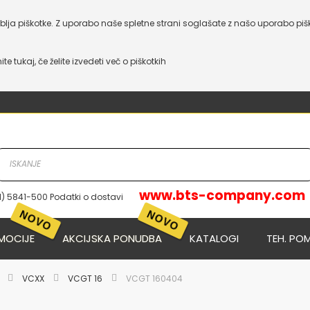
lja piškotke. Z uporabo naše spletne strani soglašate z našo uporabo piš
nite tukaj, če želite izvedeti več o piškotkih
www.bts-company.com
1) 5841-500 Podatki o dostavi
MOCIJE
AKCIJSKA PONUDBA
KATALOGI
TEH. PO
E
VCXX
VCGT 16
VCGT 160404