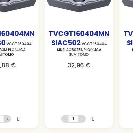
160404MN
TVCGT160404MN
TV
30
SIAC502
S
VCGT 160404
VCGT 160404
30M PLOŠČICA
MNSI AC5025S PLOŠČICA
MITOMO
SUMITOMO
,88 €
32,96 €
+
-
+