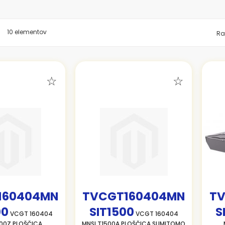
znam
10
elementov
Ra
160404MN
TVCGT160404MN
T
00
SIT1500
S
VCGT 160404
VCGT 160404
00Z PLOŠČICA
MNSI T1500A PLOŠČICA SUMITOMO