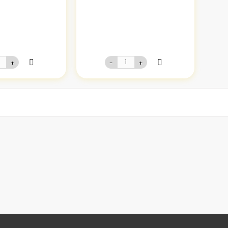
+
-
+