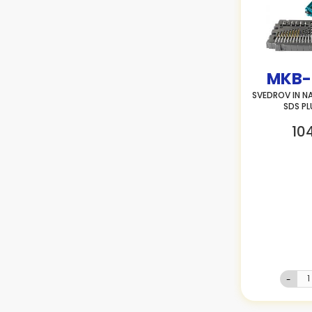
MKB-
SVEDROV IN N
SDS P
10
-