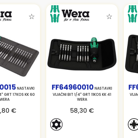
0015
FF64960010
FF
NASTAVKI
NASTAVKI
/4" GRT 17KOS KK 60
VIJAČNI BIT 1/4" GRT 11KOS KK 41
VIJA
WERA
WERA
,80 €
58,30 €