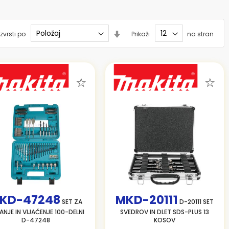
Nastavi
zvrsti po
Prikaži
na stran
smer
naraščanja
KD-47248
MKD-20111
SET ZA
D-20111 SET
ANJE IN VIJAČENJE 100-DELNI
SVEDROV IN DLET SDS-PLUS 13
D-47248
KOSOV