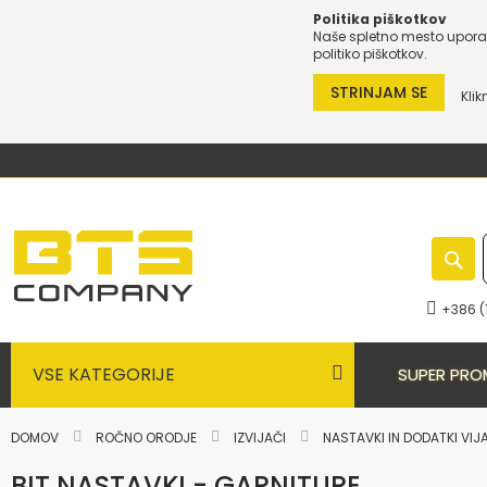
Politika piškotkov
Naše spletno mesto uporab
politiko piškotkov.
STRINJAM SE
Klik
Preskoči
na
vsebino
+386 (
VSE KATEGORIJE
SUPER PRO
DOMOV
ROČNO ORODJE
IZVIJAČI
NASTAVKI IN DODATKI VIJ
BIT NASTAVKI - GARNITURE