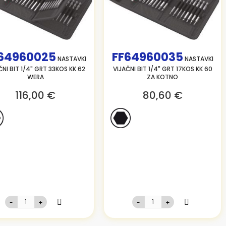
64960025
FF64960035
NASTAVKI
NASTAVKI
ČNI BIT 1/4" GRT 33KOS KK 62
VIJAČNI BIT 1/4" GRT 17KOS KK 60
WERA
ZA KOTNO
116,00 €
80,60 €
-
+
-
+