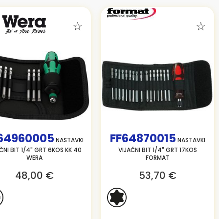
64960005
FF64870015
NASTAVKI
NASTAVKI
ČNI BIT 1/4" GRT 6KOS KK 40
VIJAČNI BIT 1/4" GRT 17KOS
WERA
FORMAT
48,00 €
53,70 €