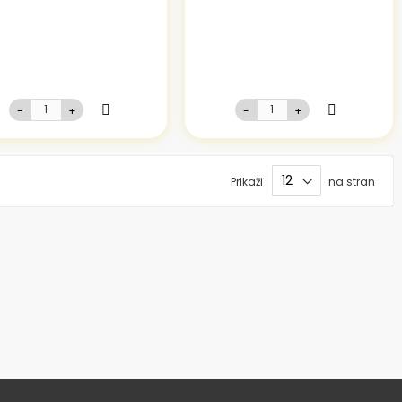
-
+
-
+
Prikaži
na stran