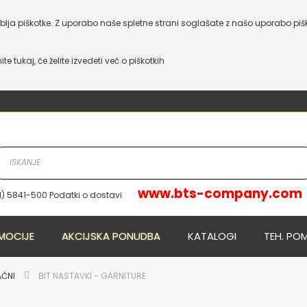
lja piškotke. Z uporabo naše spletne strani soglašate z našo uporabo piš
nite tukaj, če želite izvedeti več o piškotkih
www.bts-company.com
1) 5841-500 Podatki o dostavi
NOVO
NOVO
MOCIJE
AKCIJSKA PONUDBA
KATALOGI
TEH. PO
AČNI
BIT NASTAVKI - GARNITURE