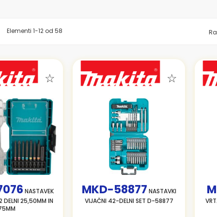
znam
Elementi
1
-
12
od
58
Ra
7076
MKD-58877
M
NASTAVEK
NASTAVKI
2 DELNI 25,50MM IN
VIJAČNI 42-DELNI SET D-58877
VRT
75MM