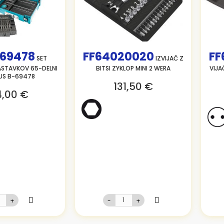
69478
FF64020020
FF
SET
IZVIJAČ Z
ASTAVKOV 65-DELNI
BITSI ZYKLOP MINI 2 WERA
VIJA
LUS B-69478
131,50 €
4,00 €
+
-
+