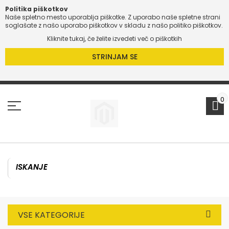
Politika piškotkov
Naše spletno mesto uporablja piškotke. Z uporabo naše spletne strani
soglašate z našo uporabo piškotkov v skladu z našo politiko piškotkov.
Kliknite tukaj, če želite izvedeti več o piškotkih
STRINJAM SE
Preskoči
na
vsebino
0
VSE KATEGORIJE