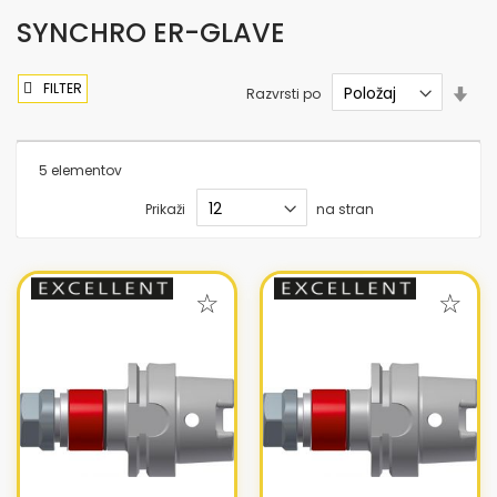
SYNCHRO ER-GLAVE
FILTER
Nas
Razvrsti po
sme
nar
5
elementov
Prikaži
na stran