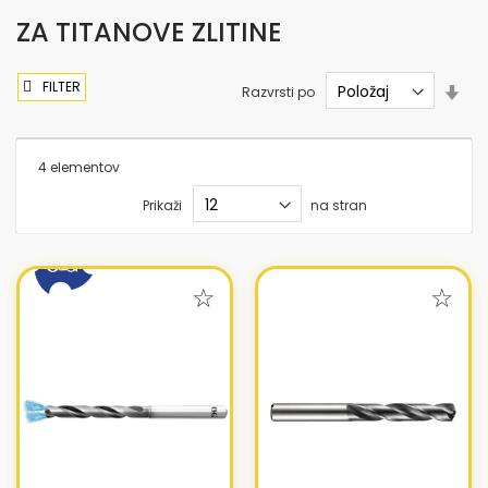
ZA TITANOVE ZLITINE
FILTER
Nas
Razvrsti po
sme
nar
4
elementov
Prikaži
na stran