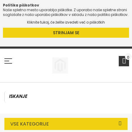
Politika piškotkov
Naše spletno mesto uporablja piškotke. Z uporabo naše spletne strani
soglašate z našo uporabo piškotkov v skladu z našo politiko piškotkov.
Kliknite tukaj, če želite izvedeti več o piškotkih
STRINJAM SE
Preskoči
na
vsebino
0
VSE KATEGORIJE