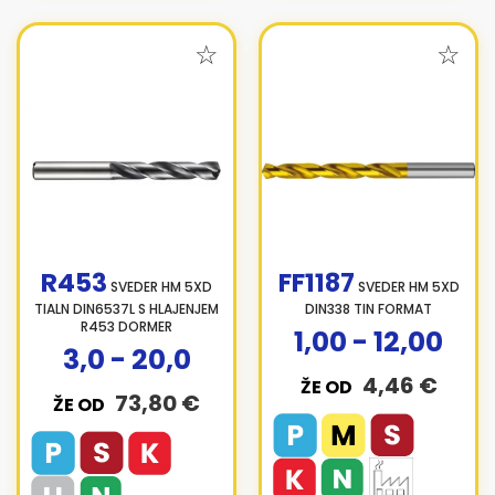
R453
FF1187
SVEDER HM 5XD
SVEDER HM 5XD
TIALN DIN6537L S HLAJENJEM
DIN338 TIN FORMAT
R453 DORMER
1,00 - 12,00
3,0 - 20,0
4,46 €
ŽE OD
73,80 €
ŽE OD