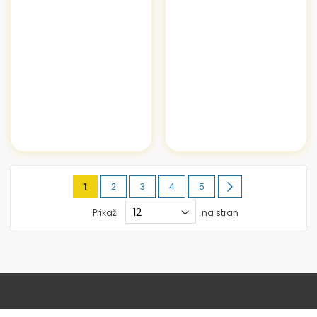
Stran
Trenutno
Stran
Stran
Stran
Stran
Stran
Naslednja
1
2
3
4
5
berete
Prikaži
na stran
stran