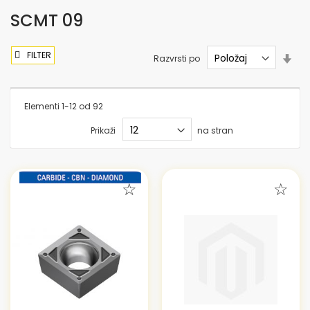
SCMT 09
FILTER
Nas
Razvrsti po
sme
nar
Elementi
1
-
12
od
92
Prikaži
na stran