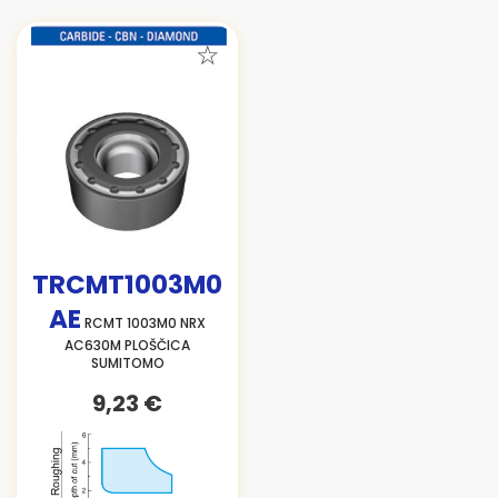
TRCMT1003M0
AE
RCMT 1003M0 NRX
AC630M PLOŠČICA
SUMITOMO
9,23 €