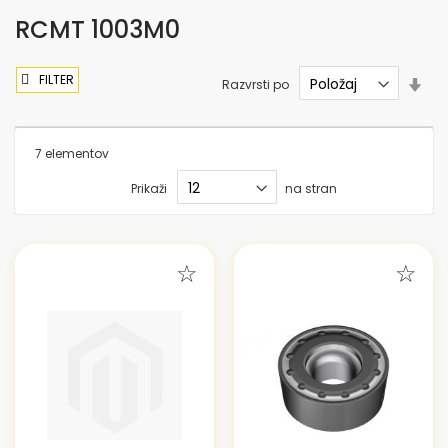
RCMT 1003M0
FILTER
Nas
Razvrsti po
sme
nar
7
elementov
Prikaži
na stran