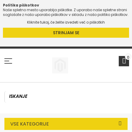
Politika piškotkov
Naše spletno mesto uporablja piškotke. Z uporabo naše spletne strani
O
soglašate z našo uporabo piškotkov v skladu z našo politiko piškotkov.
Kliknite tukaj, če želite izvedeti več o piškotkih
O
STRINJAM SE
Preskoči
na
vsebino
0
VSE KATEGORIJE