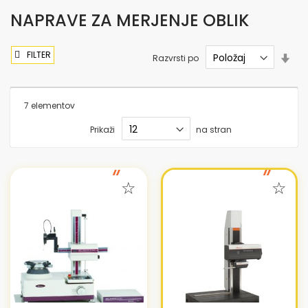
NAPRAVE ZA MERJENJE OBLIK
FILTER
Nas
Razvrsti po
sme
nar
7
elementov
Prikaži
na stran