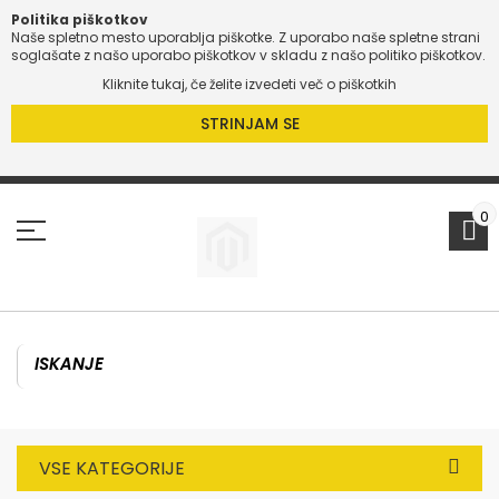
Politika piškotkov
Naše spletno mesto uporablja piškotke. Z uporabo naše spletne strani
O
soglašate z našo uporabo piškotkov v skladu z našo politiko piškotkov.
Kliknite tukaj, če želite izvedeti več o piškotkih
O
STRINJAM SE
Preskoči
na
vsebino
0
VSE KATEGORIJE