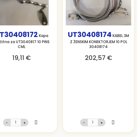
T30408172
UT30408174
Kapa
KABEL 3M
čitna za UT3040817 10 PINS
Z ŽENSKIM KONEKTORJEM 10 POL
CML
30408174
19,11 €
202,57 €
-
+
-
+