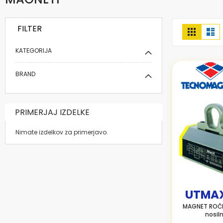
FILTER
Prikaži
Mreža
Se
kot
KATEGORIJA
BRAND
PRIMERJAJ IZDELKE
Nimate izdelkov za primerjavo.
UTMA
MAGNET ROČ
nosil