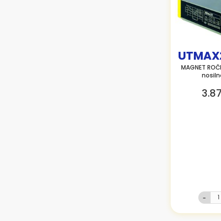
UTMAX
MAGNET ROČ
nosil
3.8
-