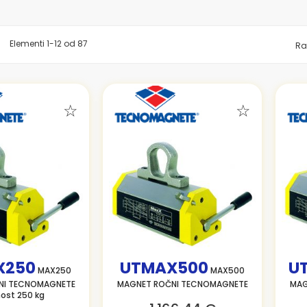
znam
Elementi
1
-
12
od
87
Ra
X250
UTMAX500
U
MAX250
MAX500
NI TECNOMAGNETE
MAGNET ROČNI TECNOMAGNETE
MAG
nost 250 kg