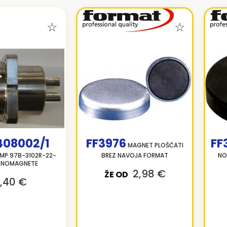
08002/1
FF3976
FF
MAGNET PLOŠČATI
MP 97B-3102R-22-
BREZ NAVOJA FORMAT
NO
CNOMAGNETE
2,98 €
ŽE OD
,40 €