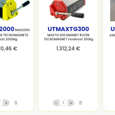
2000
UTMAXTG300
U
MAX2000
NI TECNOMAGNETE
MAXTG 300 MAGNET ROČNI
zaš
nost 2000kg
TECNOMAGNET nosilnost 300kg
70,46 €
1.312,24 €
+
-
+