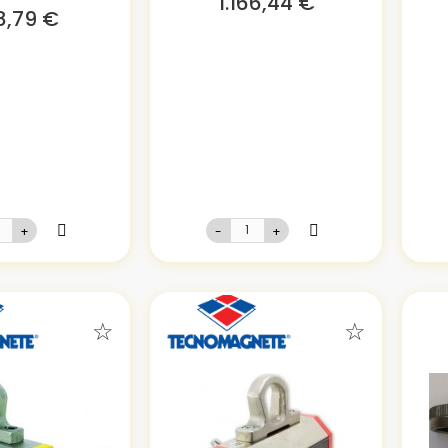
1.166,44 €
8,79 €
+
-
+