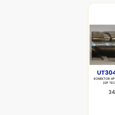
UT304
KONEKTOR 4P
22P TE
34