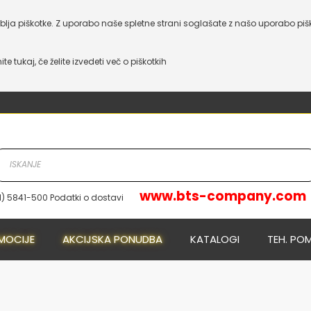
lja piškotke. Z uporabo naše spletne strani soglašate z našo uporabo piš
nite tukaj, če želite izvedeti več o piškotkih
www.bts-company.com
1) 5841-500 Podatki o dostavi
NOVO
NOVO
MOCIJE
AKCIJSKA PONUDBA
KATALOGI
TEH. PO