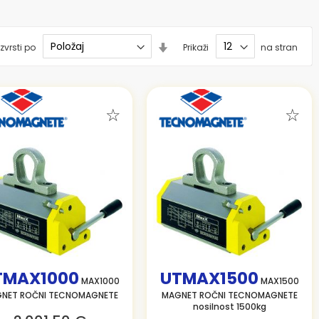
Nastavi
zvrsti po
Prikaži
na stran
smer
naraščanja
TMAX1000
UTMAX1500
MAX1000
MAX1500
NET ROČNI TECNOMAGNETE
MAGNET ROČNI TECNOMAGNETE
nosilnost 1500kg