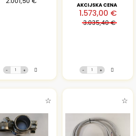
2.001,50 €
AKCIJSKA CENA
1.573,00 €
3.035,40 €
-
+
-
+