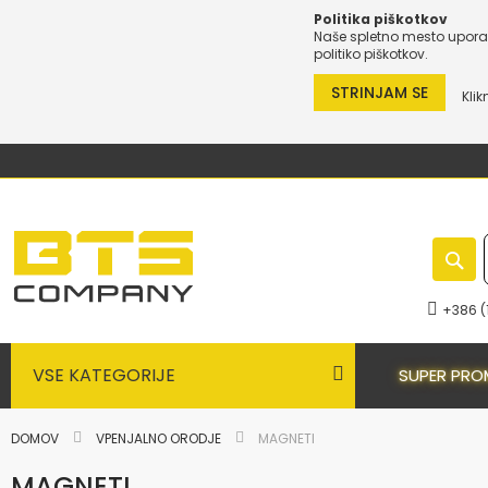
Politika piškotkov
Naše spletno mesto uporab
politiko piškotkov.
STRINJAM SE
Klik
Preskoči
na
vsebino
+386 (
VSE KATEGORIJE
SUPER PRO
DOMOV
VPENJALNO ORODJE
MAGNETI
MAGNETI