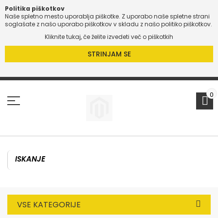
Politika piškotkov
Naše spletno mesto uporablja piškotke. Z uporabo naše spletne strani
O
soglašate z našo uporabo piškotkov v skladu z našo politiko piškotkov.
Kliknite tukaj, če želite izvedeti več o piškotkih
O
STRINJAM SE
Preskoči
na
vsebino
0
VSE KATEGORIJE