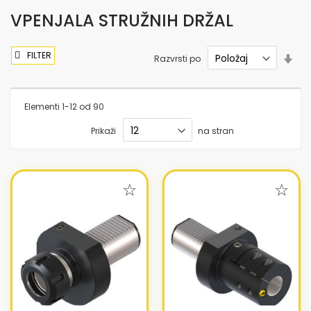
VPENJALA STRUŽNIH DRŽAL
FILTER
Nas
Razvrsti po
sme
nar
Elementi
1
-
12
od
90
Prikaži
na stran